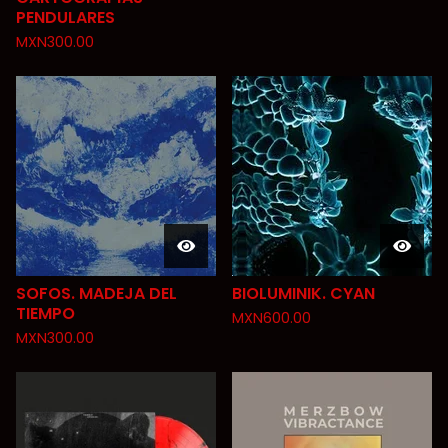
PENDULARES
MXN
300.00
SOFOS. MADEJA DEL
BIOLUMINIK. CYAN
TIEMPO
MXN
600.00
MXN
300.00