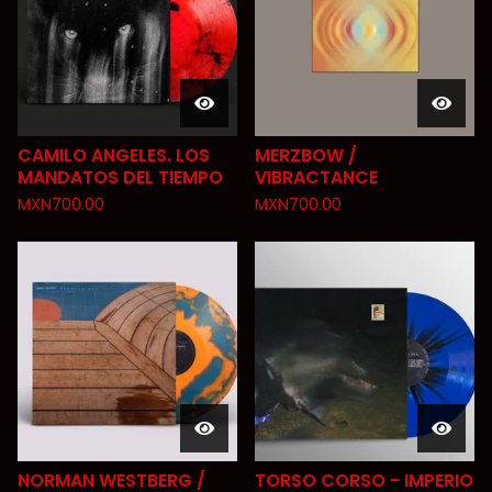
CAMILO ANGELES. LOS
MERZBOW /
MANDATOS DEL TIEMPO
VIBRACTANCE
MXN
700.00
MXN
700.00
NORMAN WESTBERG /
TORSO CORSO - IMPERIO