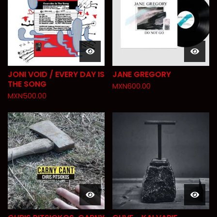
JONI VOID / EVERY DAY IS
JANE GREGORY
THE SONG
MXN
600.00
MXN
500.00