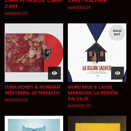
CHRIS PITSIOKOS. CARNY
CHVE - KALVARIE
CANT
MXN
650.00
MXN
600.00
SOLD
OUT
LUNA HONEY & NORMAN
GURU MOE & LASSE
WESTBERG. AFTERMATH
MARAUGH. LA REGIÓN
SALVAJE.
MXN
500.00
MXN
600.00