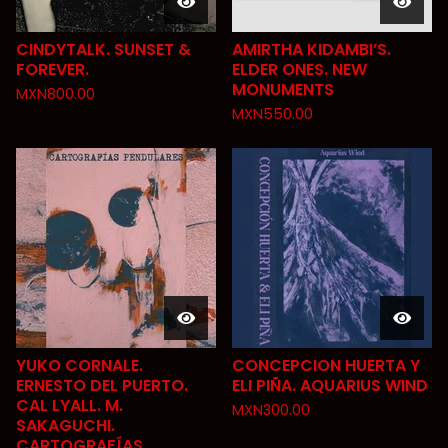
CINDYTALK. SUNSET &
AMIRTHA KIDAMBI’S.
FOREVER.
ELDER ONES. NEW
MONUMENTS
MXN
800.00
MXN
550.00
YUKO CORNALE.
CONCEPCION HUERTA Y
ERNESTO DEL PUERTO.
ELI PIÑA. AQUARIUS WIND
CAL LYALL. M.
MXN
300.00
SAKAGUCHI.
CARTOGRAFÍAS