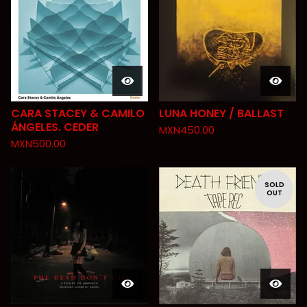
CARA STACEY & CAMILO
LUNA HONEY / BALLAST
ÁNGELES. CEDER
MXN
450.00
MXN
500.00
SOLD
OUT