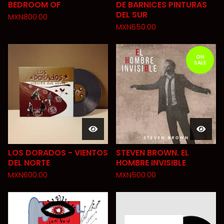
BEDROOM OF
DE BARNICES PINTURAS
DEL SUR
MXN
800.00
MXN
650.00
ON
SALE
LOS DORADOS - VIENTOS
STEVEN BROWN. EL
DEL NORTE
HOMBRE INVISIBLE
MXN
600.00
MXN
500.00