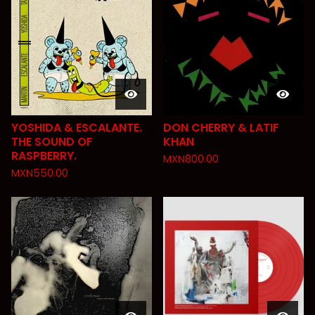
YOSHIDA & ESCALANTE.
DON CHERRY & LATIF
THE SOUND OF
KHAN
RASPBERRY.
MXN
800.00
MXN
550.00